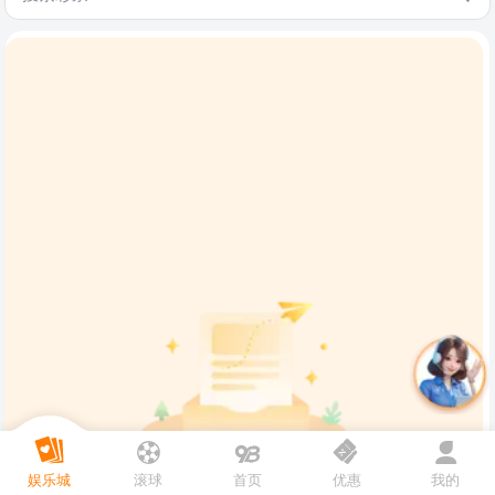
娱乐城
滚球
首页
优惠
我的
暂无数据