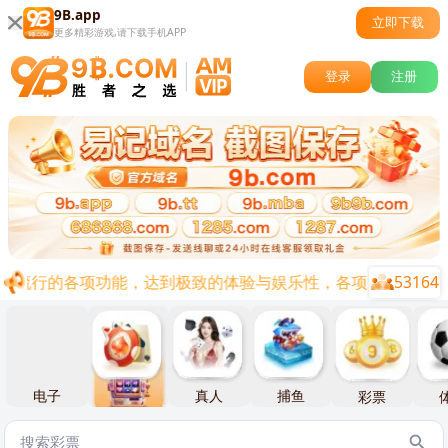
9B.app
立即下载
更多精彩游戏,请下载手机APP
登录
注册
53164
前流行的各项功能，达到极致的体验与娱乐性，各项福利陆续上线，
电子
棋牌
真人
捕鱼
彩票
体