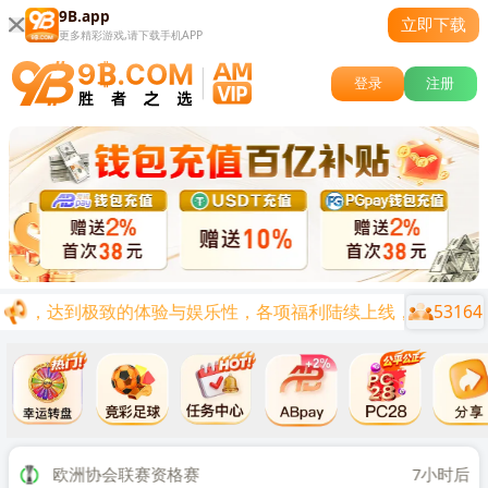
9B.app
立即下载
更多精彩游戏,请下载手机APP
登录
注册
53164
功能，达到极致的体验与娱乐性，各项福利陆续上线，让您在娱乐的
关闭
时后
欧洲协会联赛资格赛
7小时后