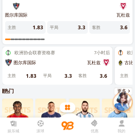
先点击
，再
“添加到主屏幕”
奥利
图尔库国际
瓦杜兹
古比
1
1.83
3.3
3.6
主胜
平局
客胜
主
欧洲协会联赛资格赛
7小时后
欧洲联
图尔库国际
瓦杜兹
古比斯
1.83
3.3
3.6
主胜
平局
客胜
主胜
热门
更多
娱乐城
滚球
优惠
我的